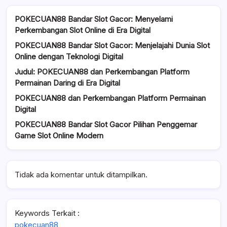
POKECUAN88 Bandar Slot Gacor: Menyelami
Perkembangan Slot Online di Era Digital
POKECUAN88 Bandar Slot Gacor: Menjelajahi Dunia Slot
Online dengan Teknologi Digital
Judul: POKECUAN88 dan Perkembangan Platform
Permainan Daring di Era Digital
POKECUAN88 dan Perkembangan Platform Permainan
Digital
POKECUAN88 Bandar Slot Gacor Pilihan Penggemar
Game Slot Online Modern
Tidak ada komentar untuk ditampilkan.
Keywords Terkait :
pokecuan88