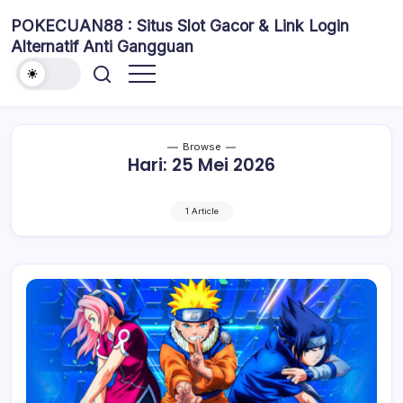
Skip
POKECUAN88 : Situs Slot Gacor & Link Login
to
Alternatif Anti Gangguan
content
cdcra.com
Browse
Hari:
25 Mei 2026
1 Article