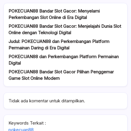
POKECUAN88 Bandar Slot Gacor: Menyelami
Perkembangan Slot Online di Era Digital
POKECUAN88 Bandar Slot Gacor: Menjelajahi Dunia Slot
Online dengan Teknologi Digital
Judul: POKECUAN88 dan Perkembangan Platform
Permainan Daring di Era Digital
POKECUAN88 dan Perkembangan Platform Permainan
Digital
POKECUAN88 Bandar Slot Gacor Pilihan Penggemar
Game Slot Online Modern
Tidak ada komentar untuk ditampilkan.
Keywords Terkait :
pokecuan88