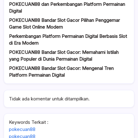
POKECUAN88 dan Perkembangan Platform Permainan
Digital
POKECUAN88 Bandar Slot Gacor Pilihan Penggemar
Game Slot Online Modern
Perkembangan Platform Permainan Digital Berbasis Slot
di Era Modern
POKECUAN88 Bandar Slot Gacor: Memahami Istilah
yang Populer di Dunia Permainan Digital
POKECUAN88 Bandar Slot Gacor: Mengenal Tren
Platform Permainan Digital
Tidak ada komentar untuk ditampilkan.
Keywords Terkait :
pokecuan88
pokecuan88