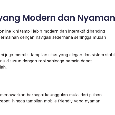
yang Modern dan Nyama
ine kini tampil lebih modern dan interaktif dibanding
rmainan dengan navigasi sederhana sehingga mudah
 juga memiliki tampilan situs yang elegan dan sistem stabi
 disusun dengan rapi sehingga pemain dapat
ah.
nawarkan berbagai keunggulan mulai dari pilihan
cepat, hingga tampilan mobile friendly yang nyaman