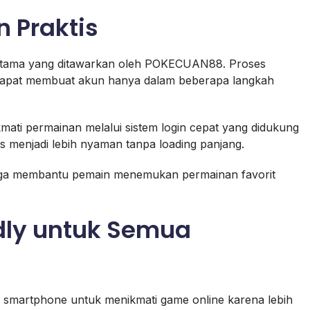
 Praktis
 utama yang ditawarkan oleh POKECUAN88. Proses
u dapat membuat akun hanya dalam beberapa langkah
mati permainan melalui sistem login cepat yang didukung
us menjadi lebih nyaman tanpa loading panjang.
uga membantu pemain menemukan permainan favorit
dly untuk Semua
 smartphone untuk menikmati game online karena lebih