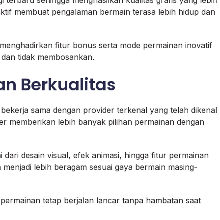
terbaru sehingga menghasilkan kualitas grafis yang lebih
eraktif membuat pengalaman bermain terasa lebih hidup dan
menghadirkan fitur bonus serta mode permainan inovatif
u dan tidak membosankan.
an Berkualitas
ekerja sama dengan provider terkenal yang telah dikenal
puler memberikan lebih banyak pilihan permainan dengan
ai dari desain visual, efek animasi, hingga fitur permainan
n menjadi lebih beragam sesuai gaya bermain masing-
 permainan tetap berjalan lancar tanpa hambatan saat