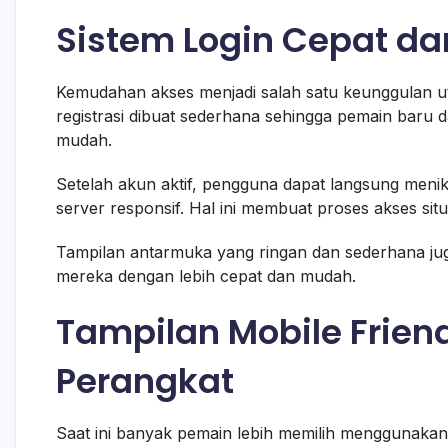
Sistem Login Cepat dan
Kemudahan akses menjadi salah satu keunggulan
registrasi dibuat sederhana sehingga pemain bar
mudah.
Setelah akun aktif, pengguna dapat langsung menik
server responsif. Hal ini membuat proses akses sit
Tampilan antarmuka yang ringan dan sederhana j
mereka dengan lebih cepat dan mudah.
Tampilan Mobile Frien
Perangkat
Saat ini banyak pemain lebih memilih menggunakan