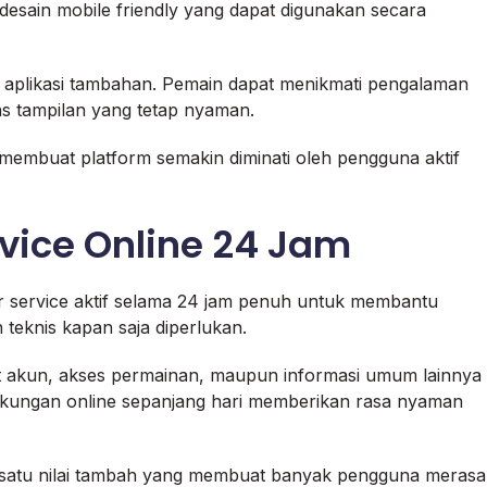
esain mobile friendly yang dapat digunakan secara
rlu aplikasi tambahan. Pemain dapat menikmati pengalaman
as tampilan yang tetap nyaman.
g membuat platform semakin diminati oleh pengguna aktif
vice Online 24 Jam
service aktif selama 24 jam penuh untuk membantu
eknis kapan saja diperlukan.
it akun, akses permainan, maupun informasi umum lainnya
ukungan online sepanjang hari memberikan rasa nyaman
h satu nilai tambah yang membuat banyak pengguna merasa