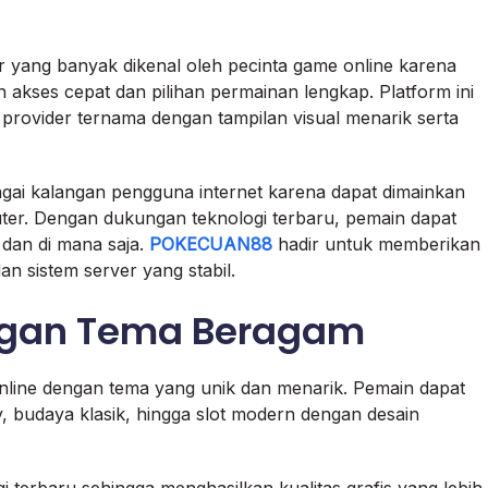
r yang banyak dikenal oleh pecinta game online karena
kses cepat dan pilihan permainan lengkap. Platform ini
 provider ternama dengan tampilan visual menarik serta
bagai kalangan pengguna internet karena dapat dimainkan
r. Dengan dukungan teknologi terbaru, pemain dapat
 dan di mana saja.
POKECUAN88
hadir untuk memberikan
n sistem server yang stabil.
engan Tema Beragam
line dengan tema yang unik dan menarik. Pemain dapat
, budaya klasik, hingga slot modern dengan desain