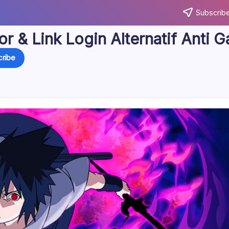
Subscribe
 & Link Login Alternatif Anti 
ribe