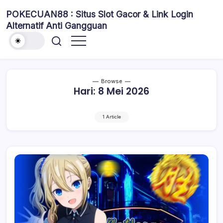
Skip
POKECUAN88 : Situs Slot Gacor & Link Login
to
Alternatif Anti Gangguan
content
cdcra.com
Browse
Hari:
8 Mei 2026
1 Article