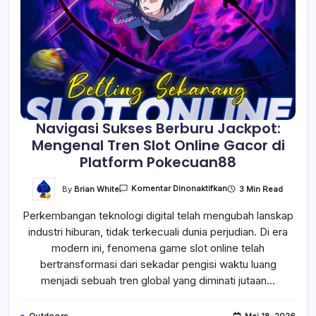
Navigasi Sukses Berburu Jackpot:
Mengenal Tren Slot Online Gacor di
Platform Pokecuan88
Pada
By
Brian White
3 Min Read
Komentar Dinonaktifkan
Navigasi
Sukses
Perkembangan teknologi digital telah mengubah lanskap
Berburu
Jackpot:
industri hiburan, tidak terkecuali dunia perjudian. Di era
Mengenal
Tren
modern ini, fenomena game slot online telah
Slot
Online
bertransformasi dari sekadar pengisi waktu luang
Gacor
menjadi sebuah tren global yang diminati jutaan…
Di
Platform
Pokecuan88