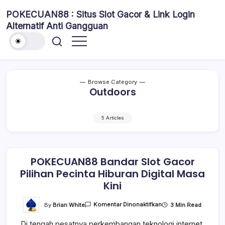
Skip
POKECUAN88 : Situs Slot Gacor & Link Login
to
Alternatif Anti Gangguan
content
cdcra.com
Browse Category
Outdoors
5 Articles
POKECUAN88 Bandar Slot Gacor
Pilihan Pecinta Hiburan Digital Masa
Kini
Pada
By
Brian White
3 Min Read
Komentar Dinonaktifkan
POKECUAN88
Bandar
Di tengah pesatnya perkembangan teknologi internet,
Slot