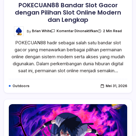
POKECUAN88 Bandar Slot Gacor
dengan Pilihan Slot Online Modern
dan Lengkap
Pada
By
Brian White
2 Min Read
Komentar Dinonaktifkan
POKECUAN88
Bandar
POKECUAN88 hadir sebagai salah satu bandar slot
Slot
Gacor
gacor yang menawarkan berbagai pilihan permainan
Dengan
Pilihan
online dengan sistem modern serta akses yang mudah
Slot
Online
digunakan. Dalam perkembangan dunia hiburan digital
Modern
saat ini, permainan slot online menjadi semakin…
Dan
Lengkap
Outdoors
Mei 31, 2026