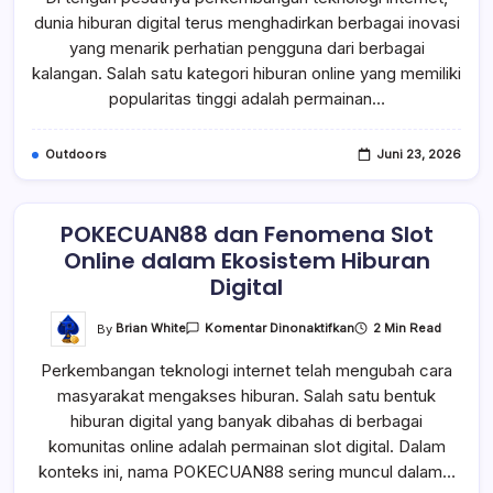
Gacor
dunia hiburan digital terus menghadirkan berbagai inovasi
Pilihan
Pecinta
yang menarik perhatian pengguna dari berbagai
Hiburan
Digital
kalangan. Salah satu kategori hiburan online yang memiliki
Masa
popularitas tinggi adalah permainan…
Kini
Outdoors
Juni 23, 2026
POKECUAN88 dan Fenomena Slot
Online dalam Ekosistem Hiburan
Digital
Pada
By
Brian White
2 Min Read
Komentar Dinonaktifkan
POKECUAN88
Dan
Perkembangan teknologi internet telah mengubah cara
Fenomena
Slot
masyarakat mengakses hiburan. Salah satu bentuk
Online
Dalam
hiburan digital yang banyak dibahas di berbagai
Ekosistem
Hiburan
komunitas online adalah permainan slot digital. Dalam
Digital
konteks ini, nama POKECUAN88 sering muncul dalam…