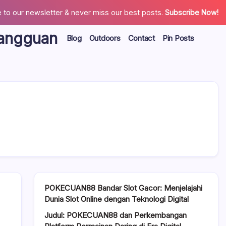
 to our newsletter & never miss our best posts.
Subscribe Now!
Gangguan
Blog
Outdoors
Contact
Pin Posts
POKECUAN88 Bandar Slot Gacor: Menjelajahi
Dunia Slot Online dengan Teknologi Digital
Judul: POKECUAN88 dan Perkembangan