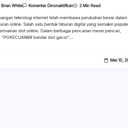
Pada
2 Min Read
y
Brian White
Komentar Dinonaktifkan
POKECUAN88
Bandar
angan teknologi internet telah membawa perubahan besar dalam
Slot
Gacor:
buran online. Salah satu bentuk hiburan digital yang semakin popule
Popularitas
ermainan slot online. Dalam berbagai pencarian mesin pencari,
Slot
 “POKECUAN88 bandar slot gacor”…
Online
Di
Dunia
Digital
Mei 10, 