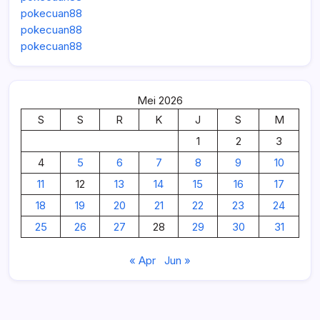
pokecuan88
pokecuan88
pokecuan88
Mei 2026
S
S
R
K
J
S
M
1
2
3
4
5
6
7
8
9
10
11
12
13
14
15
16
17
18
19
20
21
22
23
24
25
26
27
28
29
30
31
« Apr
Jun »