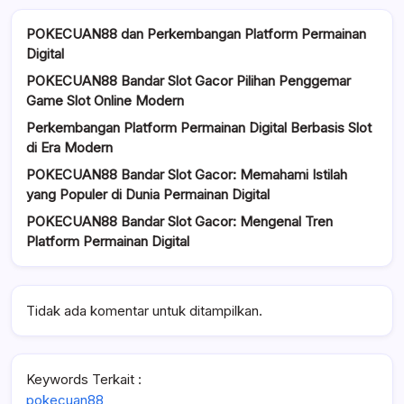
POKECUAN88 dan Perkembangan Platform Permainan
Digital
POKECUAN88 Bandar Slot Gacor Pilihan Penggemar
Game Slot Online Modern
Perkembangan Platform Permainan Digital Berbasis Slot
di Era Modern
POKECUAN88 Bandar Slot Gacor: Memahami Istilah
yang Populer di Dunia Permainan Digital
POKECUAN88 Bandar Slot Gacor: Mengenal Tren
Platform Permainan Digital
Tidak ada komentar untuk ditampilkan.
Keywords Terkait :
pokecuan88