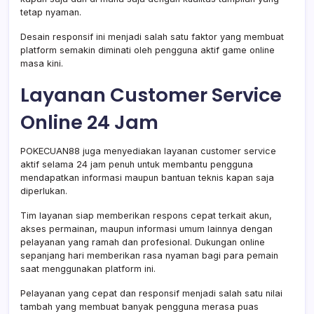
tetap nyaman.
Desain responsif ini menjadi salah satu faktor yang membuat
platform semakin diminati oleh pengguna aktif game online
masa kini.
Layanan Customer Service
Online 24 Jam
POKECUAN88 juga menyediakan layanan customer service
aktif selama 24 jam penuh untuk membantu pengguna
mendapatkan informasi maupun bantuan teknis kapan saja
diperlukan.
Tim layanan siap memberikan respons cepat terkait akun,
akses permainan, maupun informasi umum lainnya dengan
pelayanan yang ramah dan profesional. Dukungan online
sepanjang hari memberikan rasa nyaman bagi para pemain
saat menggunakan platform ini.
Pelayanan yang cepat dan responsif menjadi salah satu nilai
tambah yang membuat banyak pengguna merasa puas