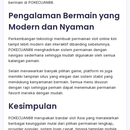
bermain di POKECUAN88.
Pengalaman Bermain yang
Modern dan Nyaman
Perkembangan teknologi membuat permainan slot online kini
tampil lebih modern dan interaktif dibanding sebelumnya.
POKECUAN88 menghadirkan sistem permainan dengan
navigasi sederhana sehingga mudah digunakan oleh semua
kalangan pemain.
Selain menawarkan banyak pilihan game, platform ini juga
memiliki tampilan situs yang elegan dan sistem stabil yang
mendukung kenyamanan bermain. Semua menu disusun
dengan rapi sehingga pemain dapat menemukan permainan
favorit mereka dengan mudah.
Kesimpulan
POKECUAN88 merupakan bandar slot Asia yang menawarkan
berbagai keunggulan mulai dari pilihan permainan lengkap,
provider populer, sistem login cepat, hingga tampilan mobile