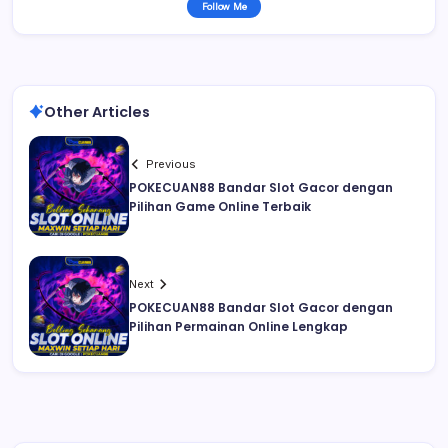
Follow Me
Other Articles
Previous
POKECUAN88 Bandar Slot Gacor dengan
Pilihan Game Online Terbaik
Next
POKECUAN88 Bandar Slot Gacor dengan
Pilihan Permainan Online Lengkap