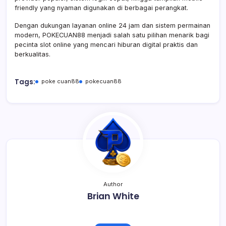
friendly yang nyaman digunakan di berbagai perangkat.
Dengan dukungan layanan online 24 jam dan sistem permainan
modern, POKECUAN88 menjadi salah satu pilihan menarik bagi
pecinta slot online yang mencari hiburan digital praktis dan
berkualitas.
Tags:
poke cuan88
pokecuan88
Author
Brian White