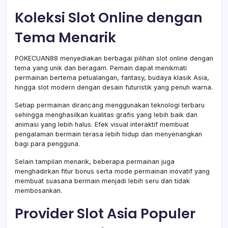
Koleksi Slot Online dengan
Tema Menarik
POKECUAN88 menyediakan berbagai pilihan slot online dengan
tema yang unik dan beragam. Pemain dapat menikmati
permainan bertema petualangan, fantasy, budaya klasik Asia,
hingga slot modern dengan desain futuristik yang penuh warna.
Setiap permainan dirancang menggunakan teknologi terbaru
sehingga menghasilkan kualitas grafis yang lebih baik dan
animasi yang lebih halus. Efek visual interaktif membuat
pengalaman bermain terasa lebih hidup dan menyenangkan
bagi para pengguna.
Selain tampilan menarik, beberapa permainan juga
menghadirkan fitur bonus serta mode permainan inovatif yang
membuat suasana bermain menjadi lebih seru dan tidak
membosankan.
Provider Slot Asia Populer