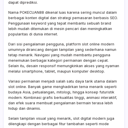
dapat diprediksi.
Nama POKECUAN88 dikenal luas karena sering muncul dalam
berbagai konten digital dan strategi pemasaran berbasis SEO.
Penggunaan keyword yang tepat membantu sebuah brand
lebih mudah ditemukan di mesin pencari dan meningkatkan
popularitas di dunia internet.
Dari sisi pengalaman pengguna, platform slot online modern
umumnya dirancang dengan tampilan yang sederhana namun
tetap menarik. Navigasi yang mudah membantu pengguna
menemukan berbagai kategori permainan dengan cepat.
Selain itu, desain responsif memungkinkan akses yang nyaman
melalui smartphone, tablet, maupun komputer desktop.
Variasi permainan menjadi salah satu daya tarik utama dalam
slot online. Banyak game menghadirkan tema menarik seperti
budaya Asia, petualangan, mitologi, hingga konsep futuristik
modern. Kombinasi grafis berkualitas tinggi, animasi interaktif,
dan efek suara membuat pengalaman bermain terasa lebih
hidup dan dinamis.
Selain tampilan visual yang menarik, slot digital modern juga
dilengkapi dengan berbagai fitur tambahan seperti mode