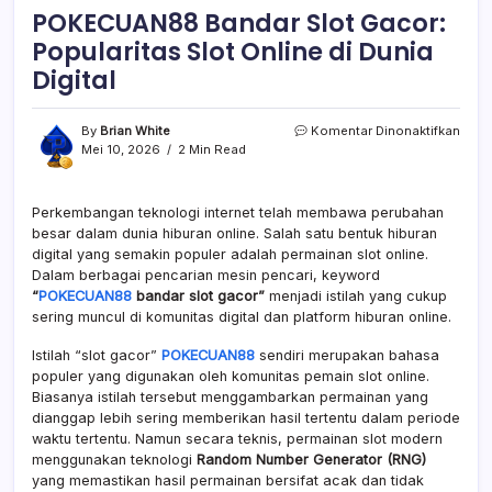
POKECUAN88 Bandar Slot Gacor:
Popularitas Slot Online di Dunia
Digital
pada
By
Brian White
Komentar Dinonaktifkan
POK
Mei 10, 2026
2 Min Read
Band
Slot
Gaco
Perkembangan teknologi internet telah membawa perubahan
Popul
besar dalam dunia hiburan online. Salah satu bentuk hiburan
Slot
digital yang semakin populer adalah permainan slot online.
Onlin
Dalam berbagai pencarian mesin pencari, keyword
di
“
POKECUAN88
bandar slot gacor”
menjadi istilah yang cukup
Duni
sering muncul di komunitas digital dan platform hiburan online.
Digita
Istilah “slot gacor”
POKECUAN88
sendiri merupakan bahasa
populer yang digunakan oleh komunitas pemain slot online.
Biasanya istilah tersebut menggambarkan permainan yang
dianggap lebih sering memberikan hasil tertentu dalam periode
waktu tertentu. Namun secara teknis, permainan slot modern
menggunakan teknologi
Random Number Generator (RNG)
yang memastikan hasil permainan bersifat acak dan tidak