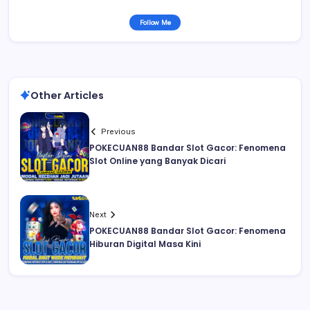
Follow Me
Other Articles
Previous
POKECUAN88 Bandar Slot Gacor: Fenomena
Slot Online yang Banyak Dicari
Next
POKECUAN88 Bandar Slot Gacor: Fenomena
Hiburan Digital Masa Kini