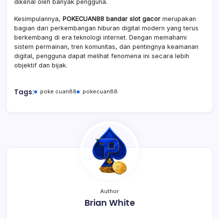
dikenal oleh banyak pengguna.
Kesimpulannya,
POKECUAN88 bandar slot gacor
merupakan
bagian dari perkembangan hiburan digital modern yang terus
berkembang di era teknologi internet. Dengan memahami
sistem permainan, tren komunitas, dan pentingnya keamanan
digital, pengguna dapat melihat fenomena ini secara lebih
objektif dan bijak.
Tags:
poke cuan88
pokecuan88
Author
Brian White