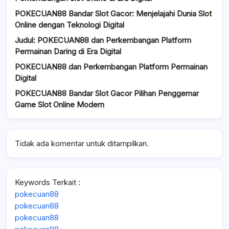
POKECUAN88 Bandar Slot Gacor: Menjelajahi Dunia Slot
Online dengan Teknologi Digital
Judul: POKECUAN88 dan Perkembangan Platform
Permainan Daring di Era Digital
POKECUAN88 dan Perkembangan Platform Permainan
Digital
POKECUAN88 Bandar Slot Gacor Pilihan Penggemar
Game Slot Online Modern
Tidak ada komentar untuk ditampilkan.
Keywords Terkait :
pokecuan88
pokecuan88
pokecuan88