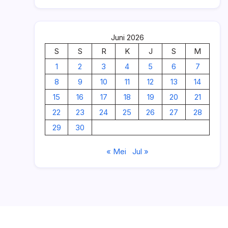
Juni 2026
S
S
R
K
J
S
M
1
2
3
4
5
6
7
8
9
10
11
12
13
14
15
16
17
18
19
20
21
22
23
24
25
26
27
28
29
30
« Mei
Jul »