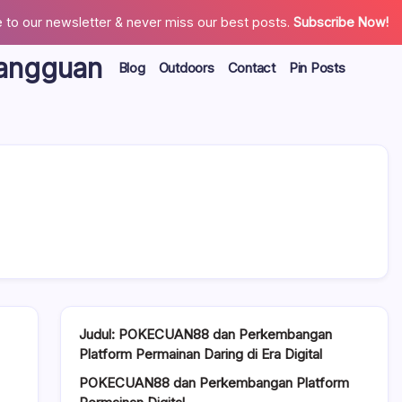
 to our newsletter & never miss our best posts.
Subscribe Now!
Gangguan
Blog
Outdoors
Contact
Pin Posts
Judul: POKECUAN88 dan Perkembangan
Platform Permainan Daring di Era Digital
POKECUAN88 dan Perkembangan Platform