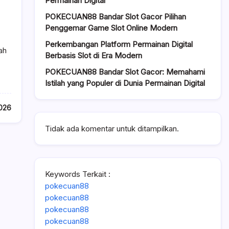
Permainan Digital
POKECUAN88 Bandar Slot Gacor Pilihan
Penggemar Game Slot Online Modern
Perkembangan Platform Permainan Digital
ah
Berbasis Slot di Era Modern
POKECUAN88 Bandar Slot Gacor: Memahami
Istilah yang Populer di Dunia Permainan Digital
2026
Tidak ada komentar untuk ditampilkan.
Keywords Terkait :
pokecuan88
pokecuan88
pokecuan88
pokecuan88