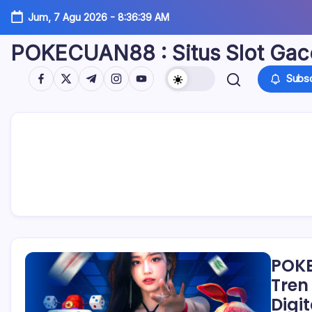
Skip
Jum, 7 Agu 2026
-
8:36:39 AM
to
content
POKECUAN88 : Situs Slot Gacor
cdcra.com
https://www.facebook.com/
https://twitter.com/
https://t.me/
https://www.instagram.com/
https://youtube.com/
Subsc
POKE
Tren
Digit