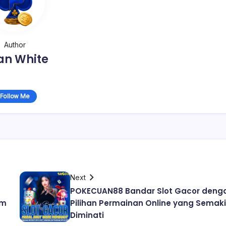
Author
an White
Follow Me
Next
POKECUAN88 Bandar Slot Gacor deng
am
Pilihan Permainan Online yang Semak
Diminati