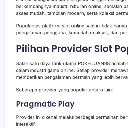
berkembangnya industri hiburan online, semakin b
akses mudah, tampilan modern, serta koleksi perm
Popularitas platform slot online saat ini tidak hany
pengalaman pengguna, kemudahan akses, dan perk
Pilihan Provider Slot 
Salah satu daya tarik utama POKECUAN88 adalah te
dalam industri game online. Setiap provider menaw
memberikan pengalaman bermain yang lebih bervar
Beberapa provider yang populer antara lain:
Pragmatic Play
Provider ini dikenal melalui berbagai permainan be
interaktif.