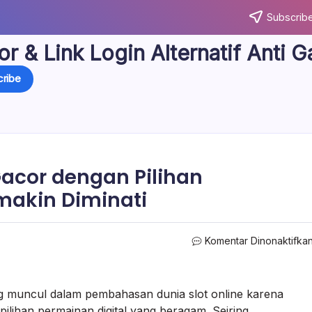
Subscribe
 & Link Login Alternatif Anti 
ribe
acor dengan Pilihan
makin Diminati
Komentar Dinonaktifka
 muncul dalam pembahasan dunia slot online karena
pilihan permainan digital yang beragam. Seiring