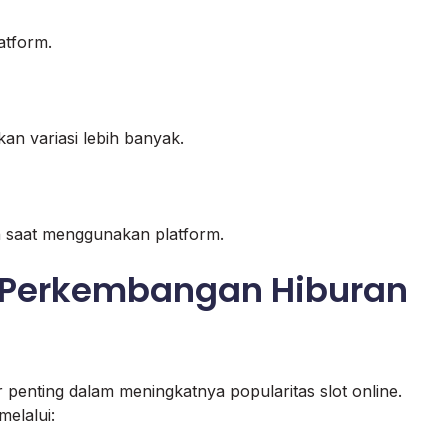
atform.
n variasi lebih banyak.
saat menggunakan platform.
 Perkembangan Hiburan
 penting dalam meningkatnya popularitas slot online.
elalui: