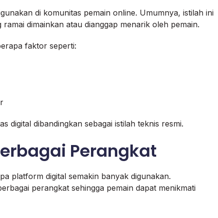
igunakan di komunitas pemain online. Umumnya, istilah ini
ramai dimainkan atau dianggap menarik oleh pemain.
erapa faktor seperti:
r
 digital dibandingkan sebagai istilah teknis resmi.
Berbagai Perangkat
a platform digital semakin banyak digunakan.
rbagai perangkat sehingga pemain dapat menikmati