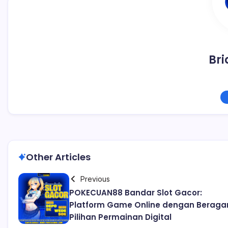
Bri
Other Articles
Previous
POKECUAN88 Bandar Slot Gacor:
Platform Game Online dengan Berag
Pilihan Permainan Digital