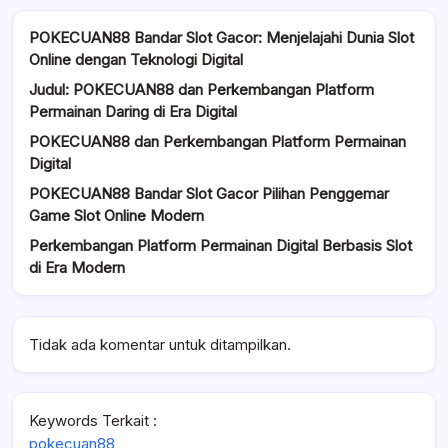
POKECUAN88 Bandar Slot Gacor: Menjelajahi Dunia Slot
Online dengan Teknologi Digital
Judul: POKECUAN88 dan Perkembangan Platform
Permainan Daring di Era Digital
POKECUAN88 dan Perkembangan Platform Permainan
Digital
POKECUAN88 Bandar Slot Gacor Pilihan Penggemar
Game Slot Online Modern
Perkembangan Platform Permainan Digital Berbasis Slot
di Era Modern
Tidak ada komentar untuk ditampilkan.
Keywords Terkait :
pokecuan88