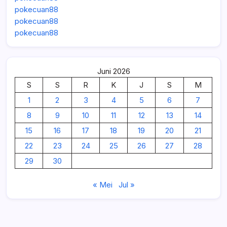
pokecuan88
pokecuan88
pokecuan88
Juni 2026
S
S
R
K
J
S
M
1
2
3
4
5
6
7
8
9
10
11
12
13
14
15
16
17
18
19
20
21
22
23
24
25
26
27
28
29
30
« Mei
Jul »