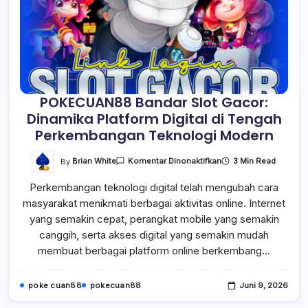
POKECUAN88 Bandar Slot Gacor:
Dinamika Platform Digital di Tengah
Perkembangan Teknologi Modern
Pada
By
Brian White
3 Min Read
Komentar Dinonaktifkan
POKECUAN88
Bandar
Perkembangan teknologi digital telah mengubah cara
Slot
Gacor:
masyarakat menikmati berbagai aktivitas online. Internet
Dinamika
Platform
yang semakin cepat, perangkat mobile yang semakin
Digital
Di
canggih, serta akses digital yang semakin mudah
Tengah
membuat berbagai platform online berkembang…
Perkembangan
Teknologi
Modern
poke cuan88
pokecuan88
Juni 9, 2026