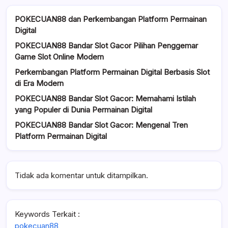
POKECUAN88 dan Perkembangan Platform Permainan
Digital
POKECUAN88 Bandar Slot Gacor Pilihan Penggemar
Game Slot Online Modern
Perkembangan Platform Permainan Digital Berbasis Slot
di Era Modern
POKECUAN88 Bandar Slot Gacor: Memahami Istilah
yang Populer di Dunia Permainan Digital
POKECUAN88 Bandar Slot Gacor: Mengenal Tren
Platform Permainan Digital
Tidak ada komentar untuk ditampilkan.
Keywords Terkait :
pokecuan88