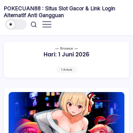
Skip
POKECUAN88 : Situs Slot Gacor & Link Login
to
Alternatif Anti Gangguan
content
cdcra.com
Browse
Hari:
1 Juni 2026
1 Article