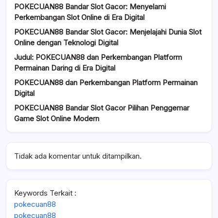
POKECUAN88 Bandar Slot Gacor: Menyelami
Perkembangan Slot Online di Era Digital
POKECUAN88 Bandar Slot Gacor: Menjelajahi Dunia Slot
Online dengan Teknologi Digital
Judul: POKECUAN88 dan Perkembangan Platform
Permainan Daring di Era Digital
POKECUAN88 dan Perkembangan Platform Permainan
Digital
POKECUAN88 Bandar Slot Gacor Pilihan Penggemar
Game Slot Online Modern
Tidak ada komentar untuk ditampilkan.
Keywords Terkait :
pokecuan88
pokecuan88