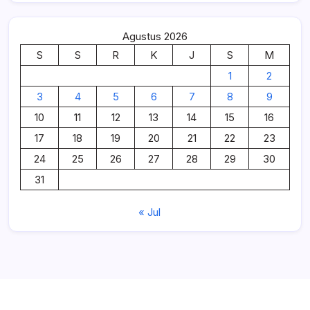
Agustus 2026
S
S
R
K
J
S
M
1
2
3
4
5
6
7
8
9
10
11
12
13
14
15
16
17
18
19
20
21
22
23
24
25
26
27
28
29
30
31
« Jul