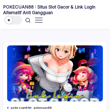
Skip
POKECUAN88 : Situs Slot Gacor & Link Login
to
Alternatif Anti Gangguan
content
cdcra.com
poke cuan88
pokecuan88