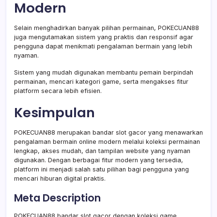
Modern
Selain menghadirkan banyak pilihan permainan, POKECUAN88
juga mengutamakan sistem yang praktis dan responsif agar
pengguna dapat menikmati pengalaman bermain yang lebih
nyaman.
Sistem yang mudah digunakan membantu pemain berpindah
permainan, mencari kategori game, serta mengakses fitur
platform secara lebih efisien.
Kesimpulan
POKECUAN88 merupakan bandar slot gacor yang menawarkan
pengalaman bermain online modern melalui koleksi permainan
lengkap, akses mudah, dan tampilan website yang nyaman
digunakan. Dengan berbagai fitur modern yang tersedia,
platform ini menjadi salah satu pilihan bagi pengguna yang
mencari hiburan digital praktis.
Meta Description
POKECUAN88 bandar slot gacor dengan koleksi game