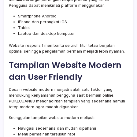
Pengguna dapat menikmati platform menggunakan:
Smartphone Android
iPhone dan perangkat iOS
Tablet
Laptop dan desktop komputer
Website responsif membantu seluruh fitur tetap berjalan
optimal sehingga pengalaman bermain menjadi lebih nyaman.
Tampilan Website Modern
dan User Friendly
Desain website modern menjadi salah satu faktor yang
mendukung kenyamanan pengguna saat bermain online.
POKECUAN88 menghadirkan tampilan yang sederhana namun
tetap modern agar mudah digunakan.
Keunggulan tampilan website modern meliputi:
Navigasi sederhana dan mudah dipahami
Menu permainan tersusun rapi