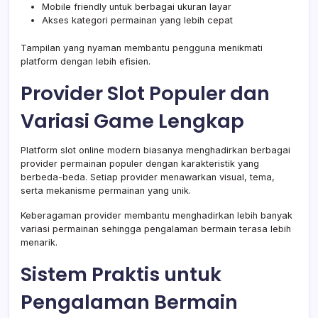
Mobile friendly untuk berbagai ukuran layar
Akses kategori permainan yang lebih cepat
Tampilan yang nyaman membantu pengguna menikmati
platform dengan lebih efisien.
Provider Slot Populer dan
Variasi Game Lengkap
Platform slot online modern biasanya menghadirkan berbagai
provider permainan populer dengan karakteristik yang
berbeda-beda. Setiap provider menawarkan visual, tema,
serta mekanisme permainan yang unik.
Keberagaman provider membantu menghadirkan lebih banyak
variasi permainan sehingga pengalaman bermain terasa lebih
menarik.
Sistem Praktis untuk
Pengalaman Bermain