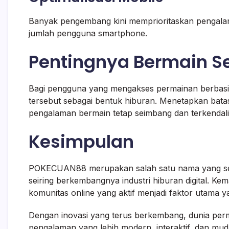
Banyak pengembang kini memprioritaskan pengala
jumlah pengguna smartphone.
Pentingnya Bermain S
Bagi pengguna yang mengakses permainan berbasis 
tersebut sebagai bentuk hiburan. Menetapkan ba
pengalaman bermain tetap seimbang dan terkendali
Kesimpulan
POKECUAN88 merupakan salah satu nama yang seri
seiring berkembangnya industri hiburan digital. Ke
komunitas online yang aktif menjadi faktor utama 
Dengan inovasi yang terus berkembang, dunia perm
pengalaman yang lebih modern, interaktif, dan mud