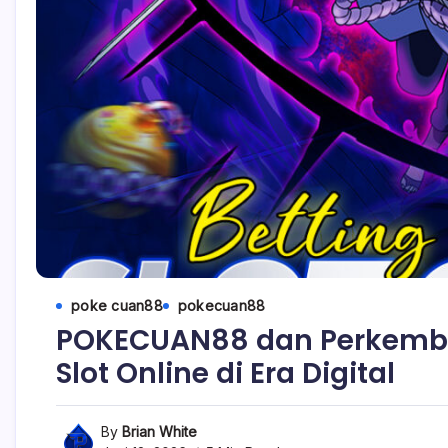
poke cuan88
pokecuan88
POKECUAN88 dan Perkemba
Slot Online di Era Digital
By
Brian White