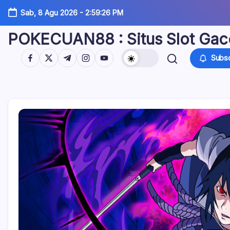
Skip
Sab, 8 Agu 2026
-
2:59:27 PM
to
content
POKECUAN88 : Situs Slot Gacor
cdcra.com
https://www.facebook.com/
https://twitter.com/
https://t.me/
https://www.instagram.com/
https://youtube.com/
Subsc