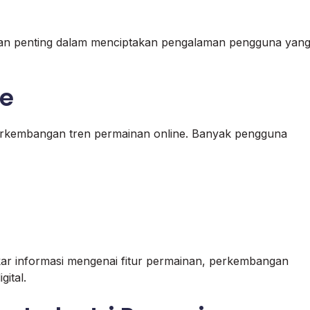
ian penting dalam menciptakan pengalaman pengguna yan
ne
perkembangan tren permainan online. Banyak pengguna
kar informasi mengenai fitur permainan, perkembangan
gital.