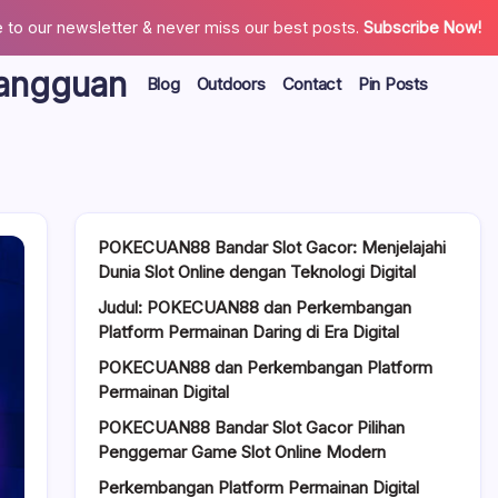
 to our newsletter & never miss our best posts.
Subscribe Now!
Gangguan
Blog
Outdoors
Contact
Pin Posts
POKECUAN88 Bandar Slot Gacor: Menjelajahi
Dunia Slot Online dengan Teknologi Digital
Judul: POKECUAN88 dan Perkembangan
Platform Permainan Daring di Era Digital
POKECUAN88 dan Perkembangan Platform
Permainan Digital
POKECUAN88 Bandar Slot Gacor Pilihan
Penggemar Game Slot Online Modern
Perkembangan Platform Permainan Digital