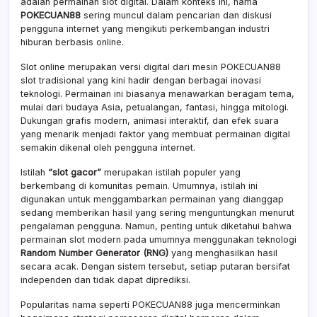
adalah permainan slot digital. Dalam konteks ini, nama
Hibu
POKECUAN88
sering muncul dalam pencarian dan diskusi
Digita
pengguna internet yang mengikuti perkembangan industri
hiburan berbasis online.
Slot online merupakan versi digital dari mesin POKECUAN88
slot tradisional yang kini hadir dengan berbagai inovasi
teknologi. Permainan ini biasanya menawarkan beragam tema,
mulai dari budaya Asia, petualangan, fantasi, hingga mitologi.
Dukungan grafis modern, animasi interaktif, dan efek suara
yang menarik menjadi faktor yang membuat permainan digital
semakin dikenal oleh pengguna internet.
Istilah
“slot gacor”
merupakan istilah populer yang
berkembang di komunitas pemain. Umumnya, istilah ini
digunakan untuk menggambarkan permainan yang dianggap
sedang memberikan hasil yang sering menguntungkan menurut
pengalaman pengguna. Namun, penting untuk diketahui bahwa
permainan slot modern pada umumnya menggunakan teknologi
Random Number Generator (RNG)
yang menghasilkan hasil
secara acak. Dengan sistem tersebut, setiap putaran bersifat
independen dan tidak dapat diprediksi.
Popularitas nama seperti POKECUAN88 juga mencerminkan