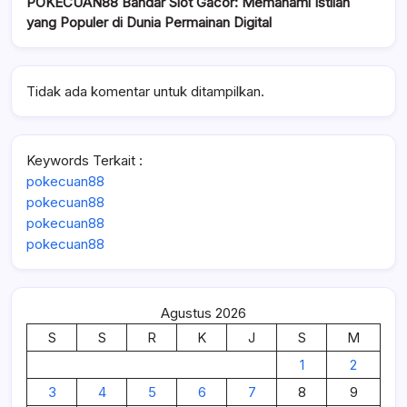
POKECUAN88 Bandar Slot Gacor: Memahami Istilah
yang Populer di Dunia Permainan Digital
Tidak ada komentar untuk ditampilkan.
Keywords Terkait :
pokecuan88
pokecuan88
pokecuan88
pokecuan88
Agustus 2026
S
S
R
K
J
S
M
1
2
3
4
5
6
7
8
9