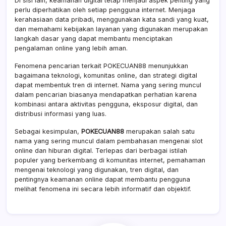
Di sisi lain, keamanan digital tetap menjadi aspek penting yang
perlu diperhatikan oleh setiap pengguna internet. Menjaga
kerahasiaan data pribadi, menggunakan kata sandi yang kuat,
dan memahami kebijakan layanan yang digunakan merupakan
langkah dasar yang dapat membantu menciptakan
pengalaman online yang lebih aman.
Fenomena pencarian terkait POKECUAN88 menunjukkan
bagaimana teknologi, komunitas online, dan strategi digital
dapat membentuk tren di internet. Nama yang sering muncul
dalam pencarian biasanya mendapatkan perhatian karena
kombinasi antara aktivitas pengguna, eksposur digital, dan
distribusi informasi yang luas.
Sebagai kesimpulan,
POKECUAN88
merupakan salah satu
nama yang sering muncul dalam pembahasan mengenai slot
online dan hiburan digital. Terlepas dari berbagai istilah
populer yang berkembang di komunitas internet, pemahaman
mengenai teknologi yang digunakan, tren digital, dan
pentingnya keamanan online dapat membantu pengguna
melihat fenomena ini secara lebih informatif dan objektif.