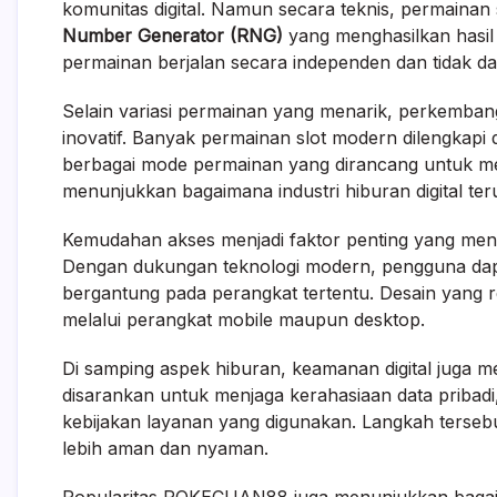
komunitas digital. Namun secara teknis, permain
Number Generator (RNG)
yang menghasilkan hasil 
permainan berjalan secara independen dan tidak da
Selain variasi permainan yang menarik, perkemban
inovatif. Banyak permainan slot modern dilengkapi de
berbagai mode permainan yang dirancang untuk me
menunjukkan bagaimana industri hiburan digital t
Kemudahan akses menjadi faktor penting yang men
Dengan dukungan teknologi modern, pengguna dapa
bergantung pada perangkat tertentu. Desain yang
melalui perangkat mobile maupun desktop.
Di samping aspek hiburan, keamanan digital juga me
disarankan untuk menjaga kerahasiaan data priba
kebijakan layanan yang digunakan. Langkah terse
lebih aman dan nyaman.