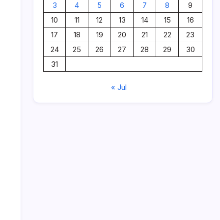
POKECUAN88
3
4
5
6
7
8
9
Bandar
10
11
12
13
14
15
16
Slot
Gacor:
17
18
19
20
21
22
23
Pilihan
24
25
26
27
28
29
30
Hiburan
31
Online
dengan
Beragam
« Jul
Permainan
Menarik