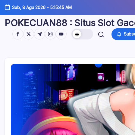
Skip
Sab, 8 Agu 2026
-
5:15:46 AM
to
content
POKECUAN88 : Situs Slot Gacor
cdcra.com
https://www.facebook.com/
https://twitter.com/
https://t.me/
https://www.instagram.com/
https://youtube.com/
Subsc