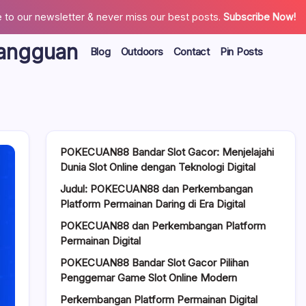
 to our newsletter & never miss our best posts.
Subscribe Now!
Gangguan
Blog
Outdoors
Contact
Pin Posts
POKECUAN88 Bandar Slot Gacor: Menjelajahi
Dunia Slot Online dengan Teknologi Digital
Judul: POKECUAN88 dan Perkembangan
Platform Permainan Daring di Era Digital
POKECUAN88 dan Perkembangan Platform
Permainan Digital
POKECUAN88 Bandar Slot Gacor Pilihan
Penggemar Game Slot Online Modern
Perkembangan Platform Permainan Digital