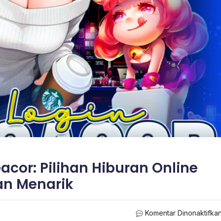
cor: Pilihan Hiburan Online
n Menarik
Komentar Dinonaktifka