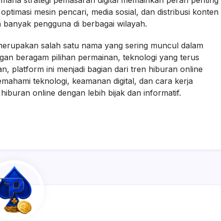
ana strategi pemasaran digital memainkan peran penting
ptimasi mesin pencari, media sosial, dan distribusi konten
h banyak pengguna di berbagai wilayah.
erupakan salah satu nama yang sering muncul dalam
an beragam pilihan permainan, teknologi yang terus
platform ini menjadi bagian dari tren hiburan online
mahami teknologi, keamanan digital, dan cara kerja
buran online dengan lebih bijak dan informatif.