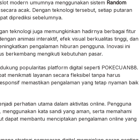
an slot modern umumnya menggunakan sistem
Random
secara acak. Dengan teknologi tersebut, setiap putaran
pat diprediksi sebelumnya.
gan teknologi juga memungkinkan hadirnya berbagai fitur
ngan animasi interaktif, efek visual berkualitas tinggi, dan
ningkatkan pengalaman hiburan pengguna. Inovasi ini
erus berkembang mengikuti kebutuhan pasar.
dukung popularitas platform digital seperti POKECUAN88.
t menikmati layanan secara fleksibel tanpa harus
 responsif memastikan pengalaman yang tetap nyaman baik
njadi perhatian utama dalam aktivitas online. Pengguna
di, menggunakan kata sandi yang aman, serta memahami
but dapat membantu menciptakan pengalaman online yang