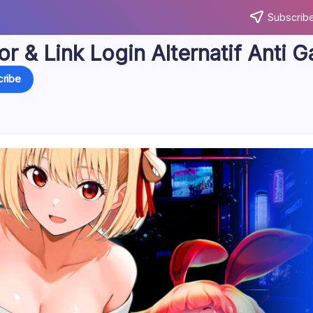
Subscribe
 & Link Login Alternatif Anti 
ribe