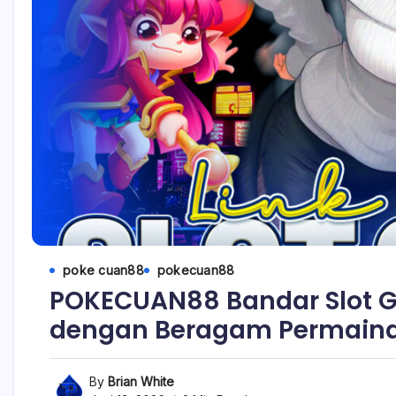
poke cuan88
pokecuan88
POKECUAN88 Bandar Slot Ga
dengan Beragam Permaina
By
Brian White