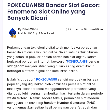
POKECUAN88 Bandar Slot Gacor:
Fenomena Slot Online yang
Banyak Dicari
pada
By
Brian White
Komentar Dinonaktifkan
POK
Mei 9, 2026
2 Min Read
Band
Slot
Gaco
Perkembangan teknologi digital telah membawa perubahan
Fen
besar dalam dunia hiburan online. Salah satu bentuk hiburan
Slot
yang semakin populer adalah permainan slot digital. Dalam
Onlin
berbagai pencarian internet, keyword
“
POKECUAN88
bandar
yang
slot gacor”
menjadi istilah yang cukup sering ditemukan di
Bany
berbagai platform digital dan komunitas online.
Dicar
Istilah “slot gacor”
POKECUAN88
sendiri merupakan bahasa
populer yang digunakan oleh komunitas pemain slot online.
Biasanya istilah tersebut menggambarkan permainan yang
dianggap lebih sering memberikan hasil tertentu dalam periode
waktu tertentu. Namun secara teknis, permainan slot modern
menggunakan teknologi
Random Number Generator (RNG)
yang memastikan setiap hasil permainan bersifat acak dan