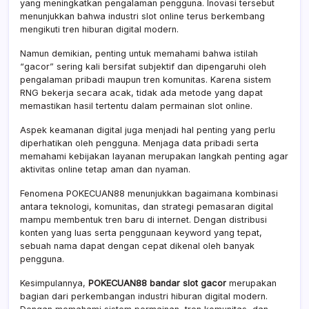
yang meningkatkan pengalaman pengguna. Inovasi tersebut
menunjukkan bahwa industri slot online terus berkembang
mengikuti tren hiburan digital modern.
Namun demikian, penting untuk memahami bahwa istilah
“gacor” sering kali bersifat subjektif dan dipengaruhi oleh
pengalaman pribadi maupun tren komunitas. Karena sistem
RNG bekerja secara acak, tidak ada metode yang dapat
memastikan hasil tertentu dalam permainan slot online.
Aspek keamanan digital juga menjadi hal penting yang perlu
diperhatikan oleh pengguna. Menjaga data pribadi serta
memahami kebijakan layanan merupakan langkah penting agar
aktivitas online tetap aman dan nyaman.
Fenomena POKECUAN88 menunjukkan bagaimana kombinasi
antara teknologi, komunitas, dan strategi pemasaran digital
mampu membentuk tren baru di internet. Dengan distribusi
konten yang luas serta penggunaan keyword yang tepat,
sebuah nama dapat dengan cepat dikenal oleh banyak
pengguna.
Kesimpulannya,
POKECUAN88 bandar slot gacor
merupakan
bagian dari perkembangan industri hiburan digital modern.