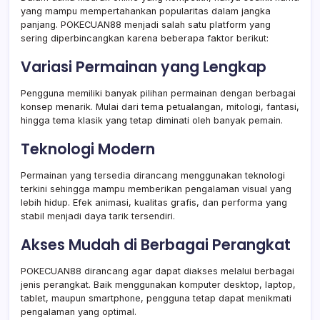
yang mampu mempertahankan popularitas dalam jangka
panjang. POKECUAN88 menjadi salah satu platform yang
sering diperbincangkan karena beberapa faktor berikut:
Variasi Permainan yang Lengkap
Pengguna memiliki banyak pilihan permainan dengan berbagai
konsep menarik. Mulai dari tema petualangan, mitologi, fantasi,
hingga tema klasik yang tetap diminati oleh banyak pemain.
Teknologi Modern
Permainan yang tersedia dirancang menggunakan teknologi
terkini sehingga mampu memberikan pengalaman visual yang
lebih hidup. Efek animasi, kualitas grafis, dan performa yang
stabil menjadi daya tarik tersendiri.
Akses Mudah di Berbagai Perangkat
POKECUAN88 dirancang agar dapat diakses melalui berbagai
jenis perangkat. Baik menggunakan komputer desktop, laptop,
tablet, maupun smartphone, pengguna tetap dapat menikmati
pengalaman yang optimal.