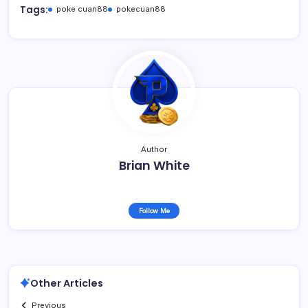
Tags:
poke cuan88
pokecuan88
Author
Brian White
Follow Me
Other Articles
Previous