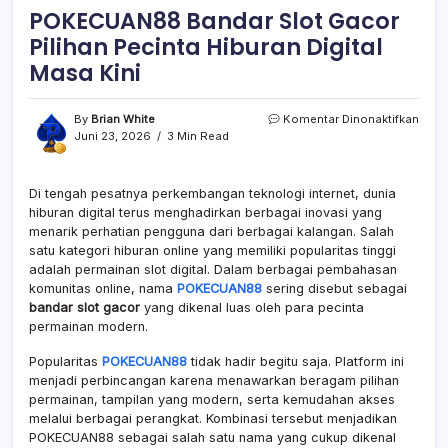
POKECUAN88 Bandar Slot Gacor
Pilihan Pecinta Hiburan Digital
Masa Kini
pada
By
Brian White
Komentar Dinonaktifkan
POK
Juni 23, 2026
3 Min Read
Band
Slot
Gaco
Di tengah pesatnya perkembangan teknologi internet, dunia
Pilih
hiburan digital terus menghadirkan berbagai inovasi yang
Peci
menarik perhatian pengguna dari berbagai kalangan. Salah
Hibu
satu kategori hiburan online yang memiliki popularitas tinggi
Digita
adalah permainan slot digital. Dalam berbagai pembahasan
Mas
komunitas online, nama
POKECUAN88
sering disebut sebagai
Kini
bandar slot gacor
yang dikenal luas oleh para pecinta
permainan modern.
Popularitas
POKECUAN88
tidak hadir begitu saja. Platform ini
menjadi perbincangan karena menawarkan beragam pilihan
permainan, tampilan yang modern, serta kemudahan akses
melalui berbagai perangkat. Kombinasi tersebut menjadikan
POKECUAN88 sebagai salah satu nama yang cukup dikenal