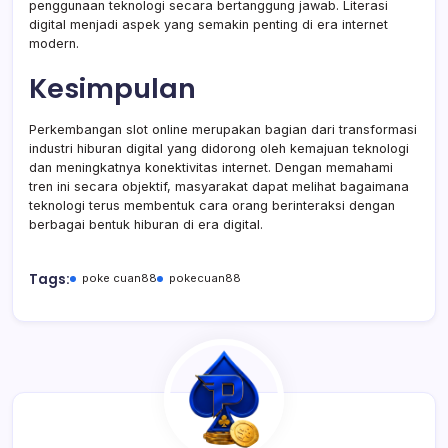
penggunaan teknologi secara bertanggung jawab. Literasi
digital menjadi aspek yang semakin penting di era internet
modern.
Kesimpulan
Perkembangan slot online merupakan bagian dari transformasi
industri hiburan digital yang didorong oleh kemajuan teknologi
dan meningkatnya konektivitas internet. Dengan memahami
tren ini secara objektif, masyarakat dapat melihat bagaimana
teknologi terus membentuk cara orang berinteraksi dengan
berbagai bentuk hiburan di era digital.
Tags:
poke cuan88
pokecuan88