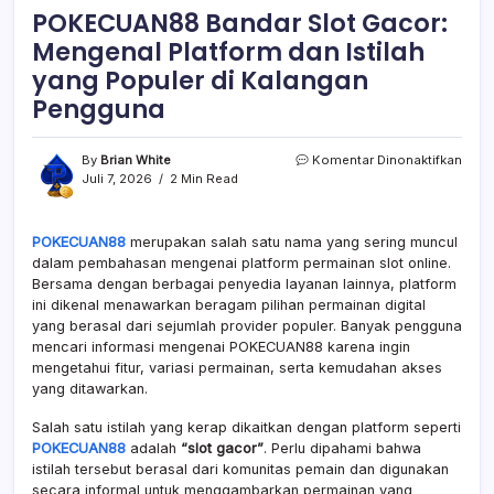
POKECUAN88 Bandar Slot Gacor:
Mengenal Platform dan Istilah
yang Populer di Kalangan
Pengguna
pada
By
Brian White
Komentar Dinonaktifkan
POK
Juli 7, 2026
2 Min Read
Band
Slot
Gaco
POKECUAN88
merupakan salah satu nama yang sering muncul
Meng
dalam pembahasan mengenai platform permainan slot online.
Plat
Bersama dengan berbagai penyedia layanan lainnya, platform
dan
ini dikenal menawarkan beragam pilihan permainan digital
Istila
yang berasal dari sejumlah provider populer. Banyak pengguna
yang
mencari informasi mengenai POKECUAN88 karena ingin
Popu
di
mengetahui fitur, variasi permainan, serta kemudahan akses
Kala
yang ditawarkan.
Peng
Salah satu istilah yang kerap dikaitkan dengan platform seperti
POKECUAN88
adalah
“slot gacor”
. Perlu dipahami bahwa
istilah tersebut berasal dari komunitas pemain dan digunakan
secara informal untuk menggambarkan permainan yang