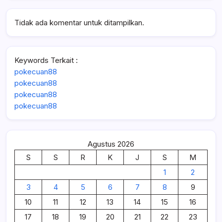
Tidak ada komentar untuk ditampilkan.
Keywords Terkait :
pokecuan88
pokecuan88
pokecuan88
pokecuan88
Agustus 2026
S
S
R
K
J
S
M
1
2
3
4
5
6
7
8
9
10
11
12
13
14
15
16
17
18
19
20
21
22
23