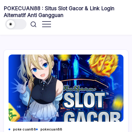
Skip
POKECUAN88 : Situs Slot Gacor & Link Login
to
Alternatif Anti Gangguan
content
cdcra.com
poke cuan88
pokecuan88