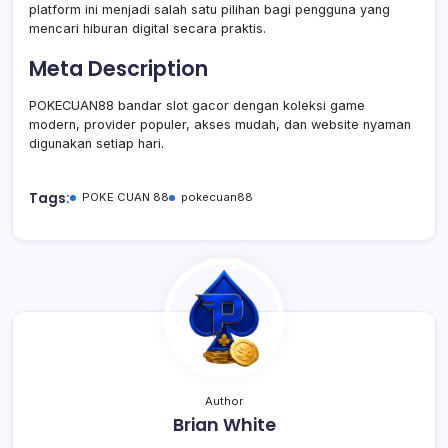
platform ini menjadi salah satu pilihan bagi pengguna yang
mencari hiburan digital secara praktis.
Meta Description
POKECUAN88 bandar slot gacor dengan koleksi game
modern, provider populer, akses mudah, dan website nyaman
digunakan setiap hari.
Tags:
POKE CUAN 88
pokecuan88
Author
Brian White