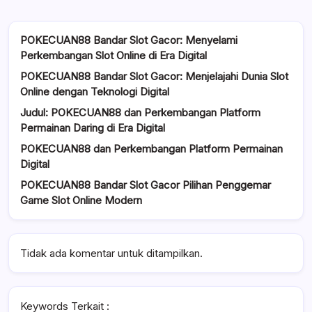
POKECUAN88 Bandar Slot Gacor: Menyelami
Perkembangan Slot Online di Era Digital
POKECUAN88 Bandar Slot Gacor: Menjelajahi Dunia Slot
Online dengan Teknologi Digital
Judul: POKECUAN88 dan Perkembangan Platform
Permainan Daring di Era Digital
POKECUAN88 dan Perkembangan Platform Permainan
Digital
POKECUAN88 Bandar Slot Gacor Pilihan Penggemar
Game Slot Online Modern
Tidak ada komentar untuk ditampilkan.
Keywords Terkait :