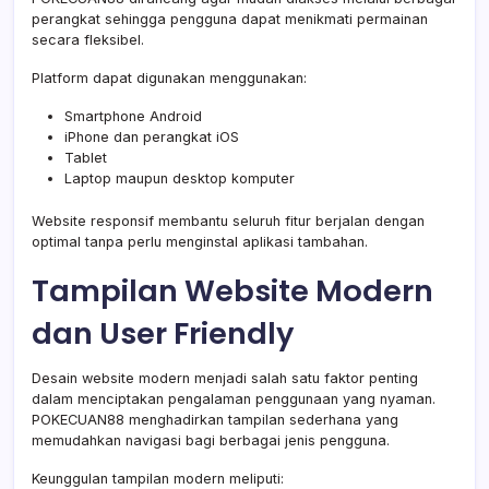
perangkat sehingga pengguna dapat menikmati permainan
secara fleksibel.
Platform dapat digunakan menggunakan:
Smartphone Android
iPhone dan perangkat iOS
Tablet
Laptop maupun desktop komputer
Website responsif membantu seluruh fitur berjalan dengan
optimal tanpa perlu menginstal aplikasi tambahan.
Tampilan Website Modern
dan User Friendly
Desain website modern menjadi salah satu faktor penting
dalam menciptakan pengalaman penggunaan yang nyaman.
POKECUAN88 menghadirkan tampilan sederhana yang
memudahkan navigasi bagi berbagai jenis pengguna.
Keunggulan tampilan modern meliputi: