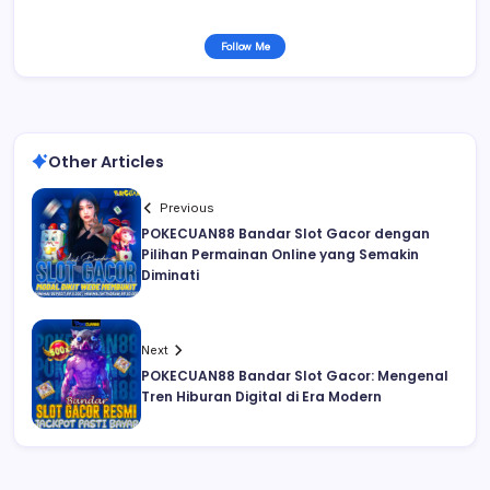
Follow Me
Other Articles
Previous
POKECUAN88 Bandar Slot Gacor dengan
Pilihan Permainan Online yang Semakin
Diminati
Next
POKECUAN88 Bandar Slot Gacor: Mengenal
Tren Hiburan Digital di Era Modern