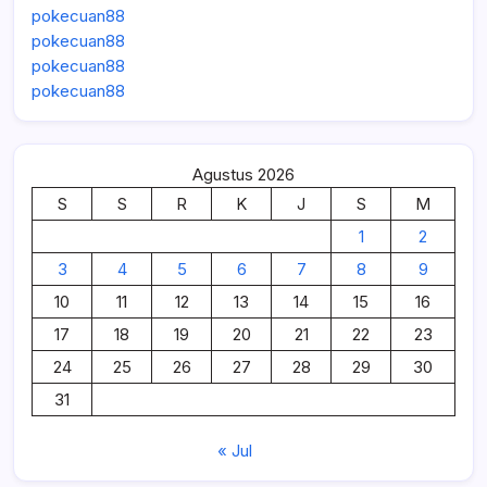
pokecuan88
pokecuan88
pokecuan88
pokecuan88
Agustus 2026
S
S
R
K
J
S
M
1
2
3
4
5
6
7
8
9
10
11
12
13
14
15
16
17
18
19
20
21
22
23
24
25
26
27
28
29
30
31
« Jul