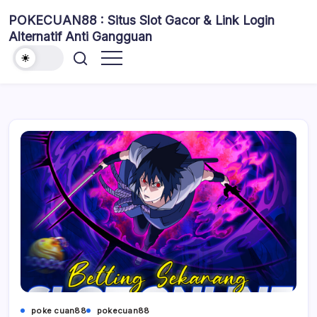
Skip
POKECUAN88 : Situs Slot Gacor & Link Login
to
Alternatif Anti Gangguan
content
cdcra.com
poke cuan88
pokecuan88