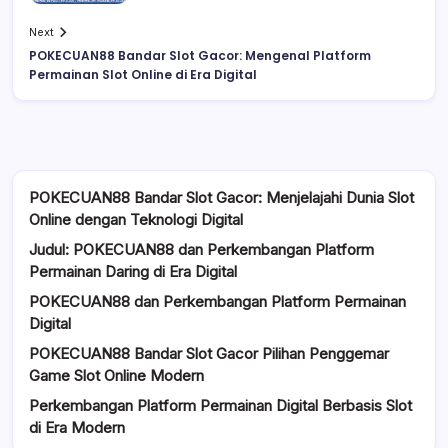
Next
POKECUAN88 Bandar Slot Gacor: Mengenal Platform
Permainan Slot Online di Era Digital
POKECUAN88 Bandar Slot Gacor: Menjelajahi Dunia Slot
Online dengan Teknologi Digital
Judul: POKECUAN88 dan Perkembangan Platform
Permainan Daring di Era Digital
POKECUAN88 dan Perkembangan Platform Permainan
Digital
POKECUAN88 Bandar Slot Gacor Pilihan Penggemar
Game Slot Online Modern
Perkembangan Platform Permainan Digital Berbasis Slot
di Era Modern