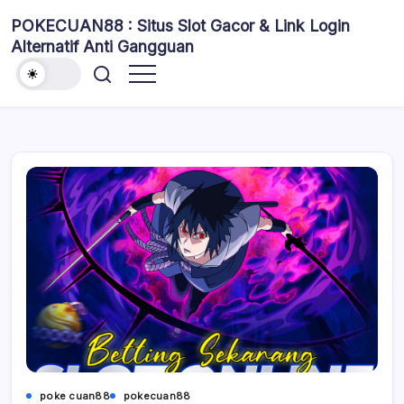
Skip
POKECUAN88 : Situs Slot Gacor & Link Login
to
Alternatif Anti Gangguan
content
cdcra.com
poke cuan88
pokecuan88