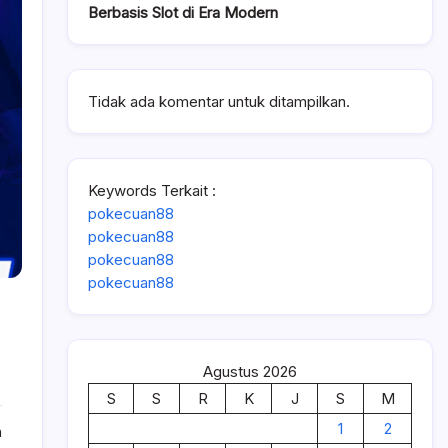
Berbasis Slot di Era Modern
Tidak ada komentar untuk ditampilkan.
Keywords Terkait :
pokecuan88
pokecuan88
pokecuan88
pokecuan88
Agustus 2026
S
S
R
K
J
S
M
1
2
pada
n