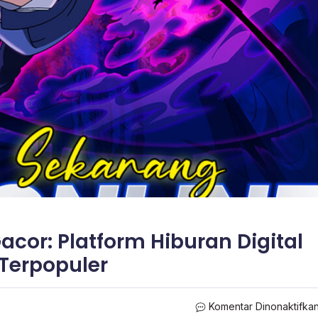
cor: Platform Hiburan Digital
 Terpopuler
Komentar Dinonaktifka