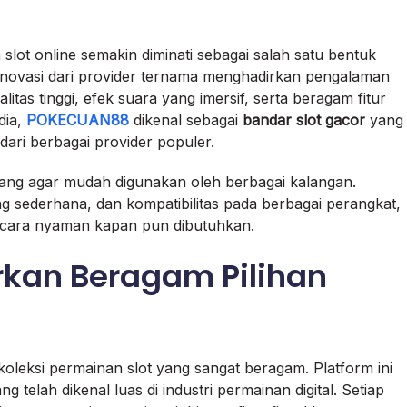
slot online semakin diminati sebagai salah satu bentuk
 inovasi dari provider ternama menghadirkan pengalaman
itas tinggi, efek suara yang imersif, serta beragam fitur
dia,
POKECUAN88
dikenal sebagai
bandar slot gacor
yang
dari berbagai provider populer.
ang agar mudah digunakan oleh berbagai kalangan.
g sederhana, dan kompatibilitas pada berbagai perangkat,
cara nyaman kapan pun dibutuhkan.
an Beragam Pilihan
leksi permainan slot yang sangat beragam. Platform ini
telah dikenal luas di industri permainan digital. Setiap