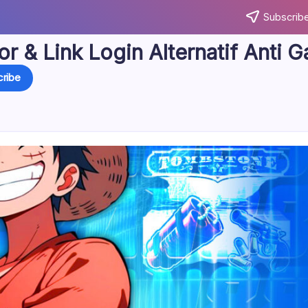
Subscribe
 & Link Login Alternatif Anti 
ribe