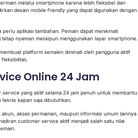
 bermain melalui smartphone karena lebih fleksibel dan
kan desain mobile friendly yang dapat digunakan dengan
pa perlu aplikasi tambahan. Pemain dapat menikmati
ng tetap nyaman meskipun menggunakan layar smartphone.
g membuat platform semakin diminati oleh pengguna aktif
eksibilitas.
vice Online 24 Jam
service yang aktif selama 24 jam penuh untuk membantu
eknis kapan saja dibutuhkan.
it akun, akses permainan, maupun informasi umum lainnya
iran customer service aktif menjadi salah satu nilai
emain.