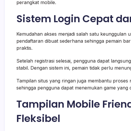
perangkat mobile.
Sistem Login Cepat d
Kemudahan akses menjadi salah satu keunggulan
pendaftaran dibuat sederhana sehingga pemain b
praktis.
Setelah registrasi selesai, pengguna dapat langsun
stabil. Dengan sistem ini, pemain tidak perlu men
Tampilan situs yang ringan juga membantu proses 
sehingga pengguna dapat menemukan game yang dii
Tampilan Mobile Frien
Fleksibel