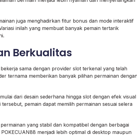
ngalaman bermain menjadi lebih nyaman dan menyenangkan
mainan juga menghadirkan fitur bonus dan mode interaktif
ariasi inilah yang membuat banyak pemain tertarik
i.
an Berkualitas
kerja sama dengan provider slot terkenal yang telah
rovider ternama memberikan banyak pilihan permainan denga
 mulai dari desain sederhana hingga slot dengan efek visual
si tersebut, pemain dapat memilih permainan sesuai selera
 permainan yang stabil dan kompatibel dengan berbagai
i POKECUAN88 menjadi lebih optimal di desktop maupun