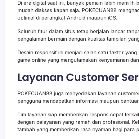
Di era digital saat ini, banyak pemain lebih memilih
mudah diakses kapan saja. POKECUAN88 menghadir
optimal di perangkat Android maupun iOS.
Seluruh fitur dalam situs tetap berjalan lancar tan
pengalaman bermain dengan kualitas tampilan ya
Desain responsif ini menjadi salah satu faktor yan
game online yang mengutamakan kenyamanan dan fl
Layanan Customer Ser
POKECUAN88 juga menyediakan layanan customer 
pengguna mendapatkan informasi maupun bantuan t
Tim layanan siap memberikan respons cepat terka
dengan pelayanan yang ramah dan profesional. Kehad
tambah yang memberikan rasa nyaman bagi para p