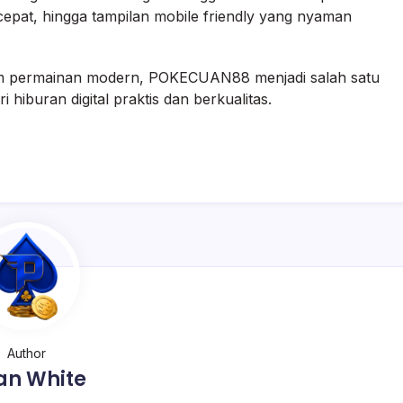
cepat, hingga tampilan mobile friendly yang nyaman
em permainan modern, POKECUAN88 menjadi salah satu
 hiburan digital praktis dan berkualitas.
Author
an White