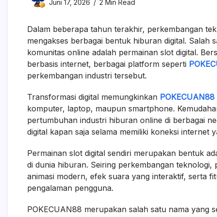
Juni 17, 2026
2 Min Read
Dalam beberapa tahun terakhir, perkembangan tek
mengakses berbagai bentuk hiburan digital. Salah s
komunitas online adalah permainan slot digital. B
berbasis internet, berbagai platform seperti
POKEC
perkembangan industri tersebut.
Transformasi digital memungkinkan
POKECUAN88
komputer, laptop, maupun smartphone. Kemudahan 
pertumbuhan industri hiburan online di berbagai n
digital kapan saja selama memiliki koneksi internet
Permainan slot digital sendiri merupakan bentuk ada
di dunia hiburan. Seiring perkembangan teknologi,
animasi modern, efek suara yang interaktif, serta f
pengalaman pengguna.
POKECUAN88 merupakan salah satu nama yang se