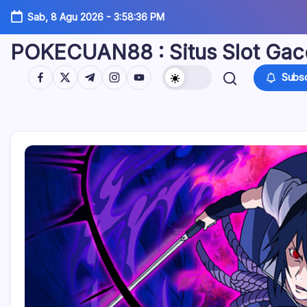
Skip
Sab, 8 Agu 2026
-
3:58:36 PM
to
content
POKECUAN88 : Situs Slot Gacor
cdcra.com
https://www.facebook.com/
https://twitter.com/
https://t.me/
https://www.instagram.com/
https://youtube.com/
Subsc