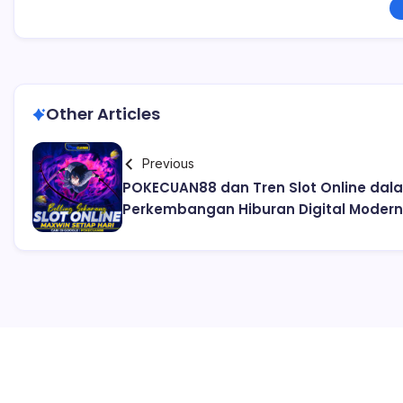
Other Articles
Previous
POKECUAN88 dan Tren Slot Online dal
Perkembangan Hiburan Digital Modern