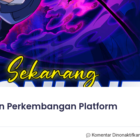
n Perkembangan Platform
Komentar Dinonaktifka