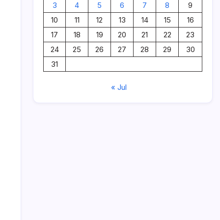
Mengenal
3
4
5
6
7
8
9
POKECUAN88
10
11
12
13
14
15
16
dan
Perkembangan
17
18
19
20
21
22
23
Platform
24
25
26
27
28
29
30
Hiburan
31
Digital
Modern
« Jul