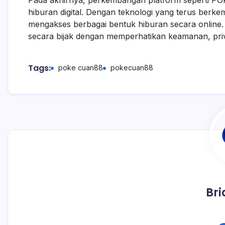
Pada akhirnya, perkembangan platform seperti 
hiburan digital. Dengan teknologi yang terus berke
mengakses berbagai bentuk hiburan secara online. 
secara bijak dengan memperhatikan keamanan, priv
Tags:
poke cuan88
pokecuan88
Bri