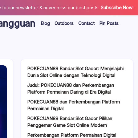
 to our newsletter & never miss our best posts.
Subscribe Now!
Gangguan
Blog
Outdoors
Contact
Pin Posts
POKECUAN88 Bandar Slot Gacor: Menjelajahi
Dunia Slot Online dengan Teknologi Digital
Judul: POKECUAN88 dan Perkembangan
Platform Permainan Daring di Era Digital
POKECUAN88 dan Perkembangan Platform
Permainan Digital
POKECUAN88 Bandar Slot Gacor Pilihan
Penggemar Game Slot Online Modern
Perkembangan Platform Permainan Digital