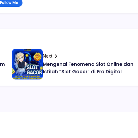
Follow Me
Next
am
Mengenal Fenomena Slot Online dan
Istilah “Slot Gacor” di Era Digital